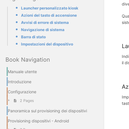
div
Launcher personalizzato kiosk
Azioni del tasto di accensione
Qua
sis
Avvisi di errore di sistema
Navigazione di sistema
Barra di stato
Impostazioni del dispositivo
La
Ind
Book Navigation
il d
Manuale utente
Introduzione
Az
Configurazione
Imp
2 Pages
tas
Panoramica sul provisioning dei dispositivi
Provisioning dispositivi - Android