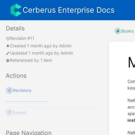
Cerberus Enterprise Docs
Details
Books
Revision #11
Created
1 month ago
by
Admin
Updated
1 month ago
by
Admin
M
Referenced by 1 item
Actions
Con
kio
Revisions
Nel
acc
Export
spe
ins
Page Navigation
Nel