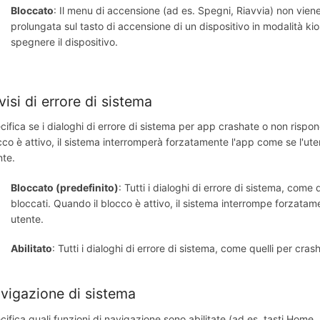
Bloccato
: Il menu di accensione (ad es. Spegni, Riavvia) non vie
prolungata sul tasto di accensione di un dispositivo in modalità ki
spegnere il dispositivo.
visi di errore di sistema
cifica se i dialoghi di errore di sistema per app crashate o non rispo
cco è attivo, il sistema interromperà forzatamente l'app come se l'uten
nte.
Bloccato (predefinito)
: Tutti i dialoghi di errore di sistema, com
bloccati. Quando il blocco è attivo, il sistema interrompe forzatame
utente.
Abilitato
: Tutti i dialoghi di errore di sistema, come quelli per cr
vigazione di sistema
cifica quali funzioni di navigazione sono abilitate (ad es. tasti Home