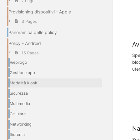
7 Pages
Provisioning dispositivi - Apple
3 Pages
Panoramica delle policy
Av
Policy - Android
15 Pages
Spe
blo
Riepilogo
ute
Gestione app
Modalità kiosk
Sicurezza
Multimedia
Cellulare
Networking
Na
Sistema
Spe