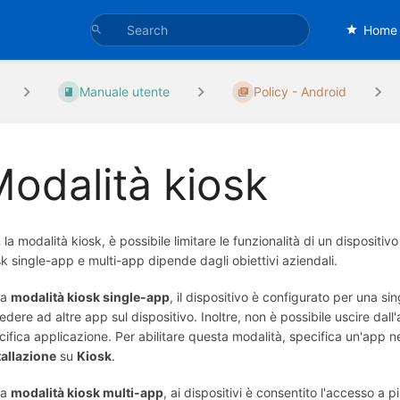
Home
Manuale utente
Policy - Android
odalità kiosk
 la modalità kiosk, è possibile limitare le funzionalità di un dispositiv
sk single-app e multi-app dipende dagli obiettivi aziendali.
la
modalità kiosk single-app
, il dispositivo è configurato per una si
edere ad altre app sul dispositivo. Inoltre, non è possibile uscire dal
cifica applicazione. Per abilitare questa modalità, specifica un'app n
tallazione
su
Kiosk
.
la
modalità kiosk multi-app
, ai dispositivi è consentito l'accesso a p