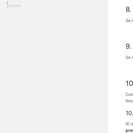
Insight
8.
Se 
9.
Se 
10
Con
fin
10
ID 
pre