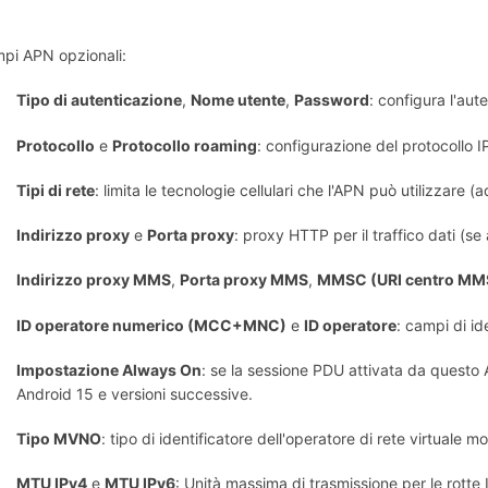
pi APN opzionali:
Tipo di autenticazione
,
Nome utente
,
Password
: configura l'aut
Protocollo
e
Protocollo roaming
: configurazione del protocollo I
Tipi di rete
: limita le tecnologie cellulari che l'APN può utilizzare
Indirizzo proxy
e
Porta proxy
: proxy HTTP per il traffico dati (se 
Indirizzo proxy MMS
,
Porta proxy MMS
,
MMSC (URI centro MM
ID operatore numerico (MCC+MNC)
e
ID operatore
: campi di id
Impostazione Always On
: se la sessione PDU attivata da quest
Android 15 e versioni successive.
Tipo MVNO
: tipo di identificatore dell'operatore di rete virtuale mo
MTU IPv4
e
MTU IPv6
: Unità massima di trasmissione per le rotte