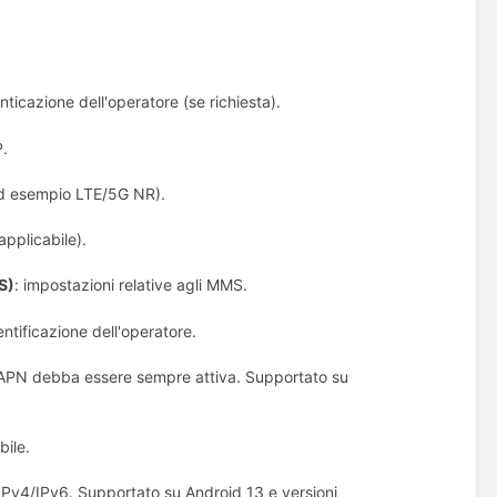
enticazione dell'operatore (se richiesta).
P.
 (ad esempio LTE/5G NR).
applicabile).
S)
: impostazioni relative agli MMS.
entificazione dell'operatore.
o APN debba essere sempre attiva. Supportato su
bile.
 IPv4/IPv6. Supportato su Android 13 e versioni