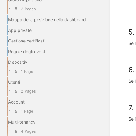
3 Pages
Mappa della posizione nella dashboard
App private
5.
Gestione certificati
Se 
Regole degli eventi
Dispositivi
6.
1 Page
Se l
Utenti
2 Pages
Account
7.
1 Page
Se i
Multi-tenancy
4 Pages