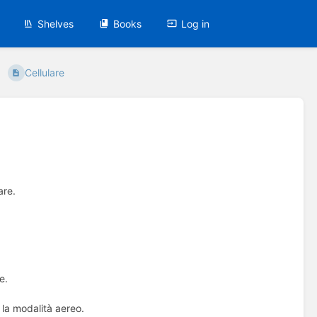
Shelves
Books
Log in
Cellulare
are.
e.
e la modalità aereo.