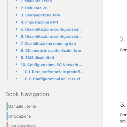
1. Modalità aereo
2. Cellulare 2G
3. Sovrascrittura APN
4. Impostazioni APN
5. Disabilitazione configurazione cell broadcast
6. Disabilitazione configurazione reti mobili
2.
7. Disabilitazione roaming dati
Con
8. Chiamate in uscita disabilitate
9. SMS disabilitati
10. Configurazione 5G Network Slicing
10.1. Rete preferenziale predefinita
10.2. Configurazioni del servizio di rete
Book Navigation
3.
Manuale utente
Cont
Introduzione
sovr
Configurazione