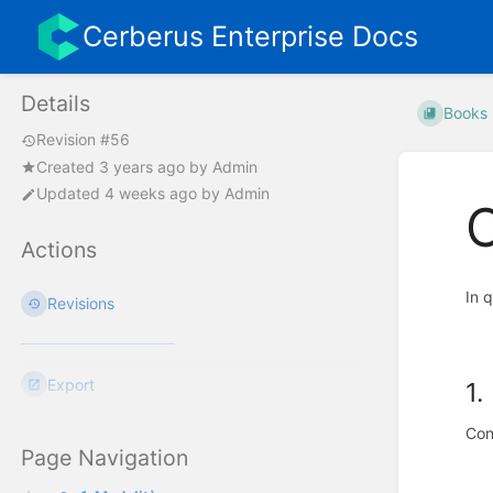
Cerberus Enterprise Docs
Details
Books
Revision #56
Created
3 years ago
by
Admin
Updated
4 weeks ago
by
Admin
C
Actions
In q
Revisions
Export
1.
Con
Page Navigation