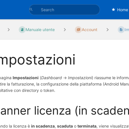
Home
Manuale utente
Account
Im
mpostazioni
pagina
Impostazioni
(
Dashboard
→
Impostazioni
) riassume le inform
tire la fatturazione, la configurazione della piattaforma (Android M
oltative con directory o token.
anner licenza (in scaden
ndo la licenza è
in scadenza
,
scaduta
o
terminata
, viene visualizz