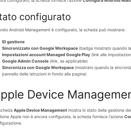
ora configurato, la scheda fornisce l'azione
Configura Android Ma
tato configurato
ndo Android Management è configurato, la scheda può mostrare:
ID gestione
Sincronizzato con Google Workspace
(badge mostrato quando la s
Impostazioni account Managed Google Play
(link alle impostazion
Google Admin Console
(link, se applicabile)
Sincronizza con Google Workspace
(mostrato quando la sincronizz
pannello delle istruzioni in fondo alla pagina)
pple Device Manageme
scheda
Apple Device Management
mostra lo stato della gestione de
tione Apple non è ancora configurata, la scheda fornisce l'azione
Co
figurazione.