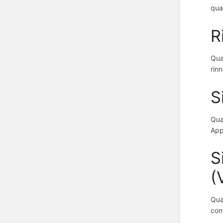
qua
R
Qua
rinn
S
Qua
App
S
(
Qua
con