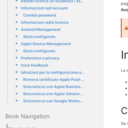
Banner licenza (in scadenza / scaduta)
pag
Informazioni sull'account
Acq
Cambia password
Informazioni sulla licenza
Android Management
Stato configurato
Apple Device Management
I
Stato configurato
Preferenze e privacy
Invia feedback
La 
Istruzioni per la configurazione e il rinnovo integrati
Rinnova certificato Apple Push (APNs)
Sincronizza con Apple Business Manager (ABM)
Sincronizza con Apple Volume Purchase Program (VPP)
Sincronizza con Google Workspace
C
Book Navigation
Se 