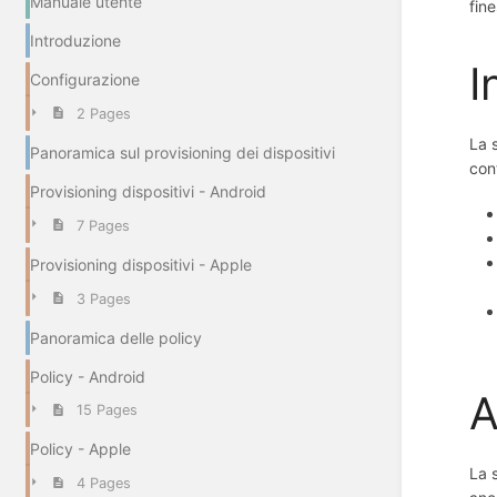
Manuale utente
fin
Introduzione
I
Configurazione
2 Pages
La 
Panoramica sul provisioning dei dispositivi
con
Provisioning dispositivi - Android
7 Pages
Provisioning dispositivi - Apple
3 Pages
Panoramica delle policy
Policy - Android
A
15 Pages
Policy - Apple
La 
4 Pages