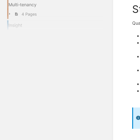
Multi-tenancy
S
4 Pages
Qua
Insight