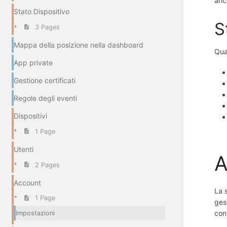
anc
Stato Dispositivo
S
3 Pages
Mappa della posizione nella dashboard
Qua
App private
Gestione certificati
Regole degli eventi
Dispositivi
1 Page
Utenti
A
2 Pages
Account
La 
1 Page
ges
con
Impostazioni