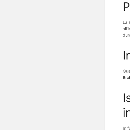
P
La 
all'
dur
I
Qua
Ric
I
i
In 