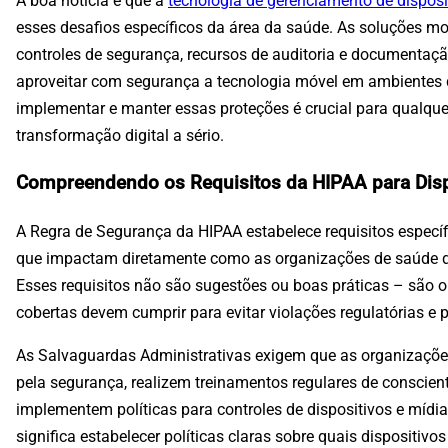
A boa notícia é que a
tecnologia de gerenciamento de dispos
esses desafios específicos da área da saúde. As soluções
controles de segurança, recursos de auditoria e documentaç
aproveitar com segurança a tecnologia móvel em ambientes
implementar e manter essas proteções é crucial para qualquer
transformação digital a sério.
Compreendendo os Requisitos da HIPAA para Disp
A Regra de Segurança da HIPAA estabelece requisitos específ
que impactam diretamente como as organizações de saúde d
Esses requisitos não são sugestões ou boas práticas – são o
cobertas devem cumprir para evitar violações regulatórias e 
As Salvaguardas Administrativas exigem que as organizaçõ
pela segurança, realizem treinamentos regulares de conscien
implementem políticas para controles de dispositivos e mídia
significa estabelecer políticas claras sobre quais dispositi