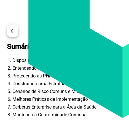
arrow_back
Sumário
1. Dispositivos Móveis na Saúde: Oportunidade e Risco
2. Entendendo os Requisitos do HIPAA para Dispositivos M
3. Protegendo as PHI em Plataformas Móveis
4. Construindo uma Estrutura de Conformidade
5. Cenários de Risco Comuns e Mitigação
6. Melhores Práticas de Implementação
7. Cerberus Enterprise para a Área da Saúde
8. Mantendo a Conformidade Contínua