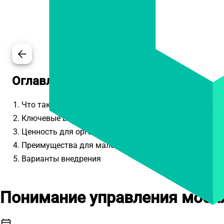
arrow_back
Оглавление
1. Что такое управление мобильными устройствами?
2. Ключевые возможности MDM
3. Ценность для организаций
4. Преимущества для малого и среднего бизнеса
5. Варианты внедрения
Понимание управления моби
calendar_today