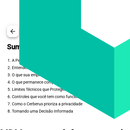
arrow_back
Sumário
1. A Pergunta sobre Privacidade que Todos Fazem
2. Entendendo a Conteinerização de Perfil de Trabalho
3. O que sua empresa pode ver
4. O que permanece completamente privado
5. Limites Técnicos que Protegem Você
6. Controles que você tem como funcionário
7. Como o Cerberus prioriza a privacidade
8. Tomando uma Decisão Informada