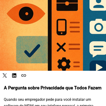
link
A Pergunta sobre Privacidade que Todos Fazem
Quando seu empregador pede para você instalar um
software de MDM em seu telefone pessoal, a primeira