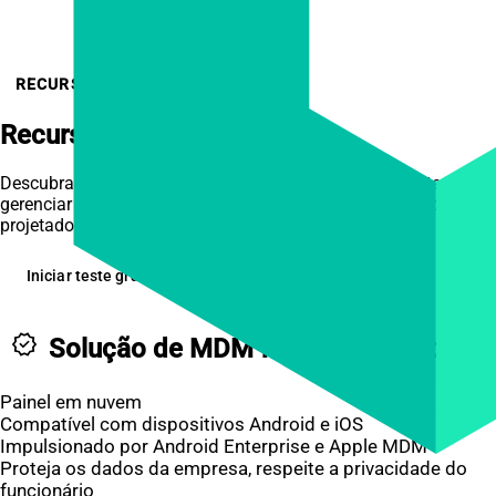
RECURSOS
Recursos de MDM de
Nível Empresarial
Descubra como o Cerberus Enterprise ajuda você a proteger e
gerenciar seus dispositivos móveis com recursos poderosos
projetados para empresas de todos os tamanhos.
Iniciar teste gratuito
verified
Solução de MDM fácil e completa
Painel em nuvem
Compatível com dispositivos Android e iOS
Impulsionado por Android Enterprise e Apple MDM
Proteja os dados da empresa, respeite a privacidade do
funcionário