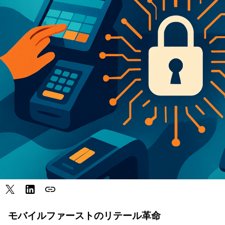
link
モバイルファーストのリテール革命