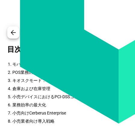
arrow_back
目次
1. モバイルファーストの小売革命
2. POS業務のセキュリティ確保
3. キオスクモード：専用デバイス機能
4. 倉庫および在庫管理
5. 小売デバイスにおけるPCI-DSSコンプライアンス
6. 業務効率の最大化
7. 小売向けCerberus Enterprise
8. 小売業者向け導入戦略