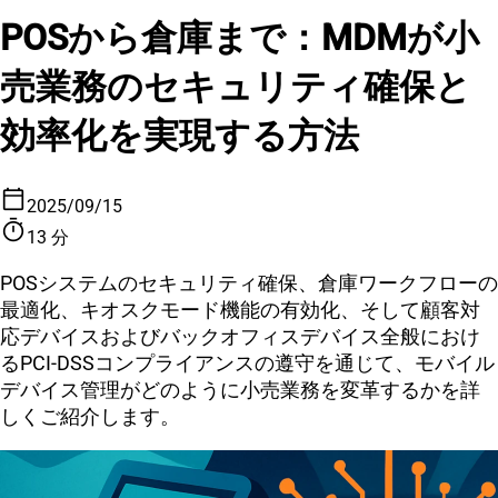
POSから倉庫まで：MDMが小
売業務のセキュリティ確保と
効率化を実現する方法
calendar_today
2025/09/15
timer
13 分
POSシステムのセキュリティ確保、倉庫ワークフローの
最適化、キオスクモード機能の有効化、そして顧客対
応デバイスおよびバックオフィスデバイス全般におけ
るPCI-DSSコンプライアンスの遵守を通じて、モバイル
デバイス管理がどのように小売業務を変革するかを詳
しくご紹介します。