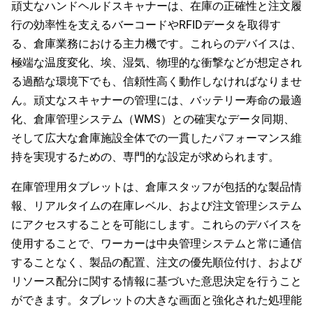
頑丈なハンドヘルドスキャナーは、在庫の正確性と注文履
行の効率性を支えるバーコードやRFIDデータを取得す
る、倉庫業務における主力機です。これらのデバイスは、
極端な温度変化、埃、湿気、物理的な衝撃などが想定され
る過酷な環境下でも、信頼性高く動作しなければなりませ
ん。頑丈なスキャナーの管理には、バッテリー寿命の最適
化、倉庫管理システム（WMS）との確実なデータ同期、
そして広大な倉庫施設全体での一貫したパフォーマンス維
持を実現するための、専門的な設定が求められます。
在庫管理用タブレットは、倉庫スタッフが包括的な製品情
報、リアルタイムの在庫レベル、および注文管理システム
にアクセスすることを可能にします。これらのデバイスを
使用することで、ワーカーは中央管理システムと常に通信
することなく、製品の配置、注文の優先順位付け、および
リソース配分に関する情報に基づいた意思決定を行うこと
ができます。タブレットの大きな画面と強化された処理能