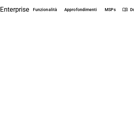
Enterprise
menu_book
Funzionalità
Approfondimenti
MSPs
D