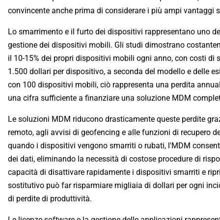
convincente anche prima di considerare i più ampi vantaggi st
Lo smarrimento e il furto dei dispositivi rappresentano uno dei
gestione dei dispositivi mobili. Gli studi dimostrano costant
il 10-15% dei propri dispositivi mobili ogni anno, con costi di
1.500 dollari per dispositivo, a seconda del modello e delle e
con 100 dispositivi mobili, ciò rappresenta una perdita annua
una cifra sufficiente a finanziare una soluzione MDM completa
Le soluzioni MDM riducono drasticamente queste perdite graz
remoto, agli avvisi di geofencing e alle funzioni di recupero d
quando i dispositivi vengono smarriti o rubati, l'MDM conse
dei dati, eliminando la necessità di costose procedure di rispos
capacità di disattivare rapidamente i dispositivi smarriti e ripr
sostitutivo può far risparmiare migliaia di dollari per ogni incid
di perdite di produttività.
Le licenze software e la gestione delle applicazioni rappresen