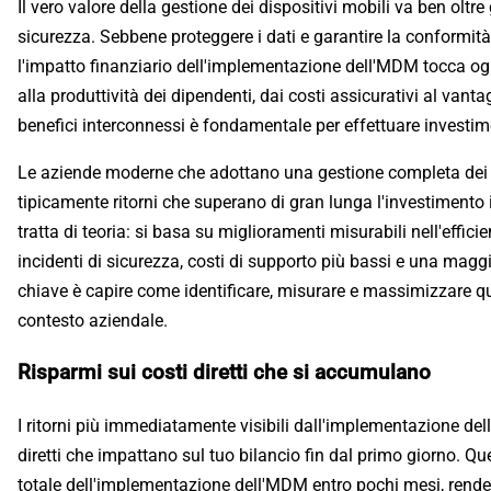
Il vero valore della gestione dei dispositivi mobili va ben oltre 
sicurezza. Sebbene proteggere i dati e garantire la conformit
l'impatto finanziario dell'implementazione dell'MDM tocca ogni
alla produttività dei dipendenti, dai costi assicurativi al va
benefici interconnessi è fondamentale per effettuare investime
Le aziende moderne che adottano una gestione completa dei d
tipicamente ritorni che superano di gran lunga l'investimento i
tratta di teoria: si basa su miglioramenti misurabili nell'effic
incidenti di sicurezza, costi di supporto più bassi e una magg
chiave è capire come identificare, misurare e massimizzare ques
contesto aziendale.
Risparmi sui costi diretti che si accumulano
I ritorni più immediatamente visibili dall'implementazione de
diretti che impattano sul tuo bilancio fin dal primo giorno. Q
totale dell'implementazione dell'MDM entro pochi mesi, ren