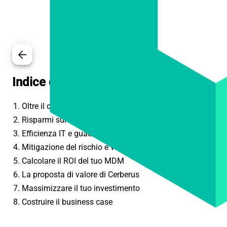
arrow_back
Indice dei contenuti
1. Oltre il costo: comprendere il valore dell'MDM
2. Risparmi sui costi diretti che si accumulano
3. Efficienza IT e guadagni di produttività
4. Mitigazione del rischio e valore della conformità
5. Calcolare il ROI del tuo MDM
6. La proposta di valore di Cerberus
7. Massimizzare il tuo investimento
8. Costruire il business case