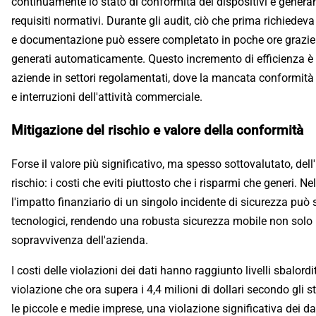
continuamente lo stato di conformità dei dispositivi e generan
requisiti normativi. Durante gli audit, ciò che prima richiedev
e documentazione può essere completato in poche ore grazie 
generati automaticamente. Questo incremento di efficienza è 
aziende in settori regolamentati, dove la mancata conformità
e interruzioni dell'attività commerciale.
Mitigazione del rischio e valore della conformità
Forse il valore più significativo, ma spesso sottovalutato, de
rischio: i costi che eviti piuttosto che i risparmi che generi.
l'impatto finanziario di un singolo incidente di sicurezza può 
tecnologici, rendendo una robusta sicurezza mobile non solo 
sopravvivenza dell'azienda.
I costi delle violazioni dei dati hanno raggiunto livelli sbalordi
violazione che ora supera i 4,4 milioni di dollari secondo gli s
le piccole e medie imprese, una violazione significativa dei 