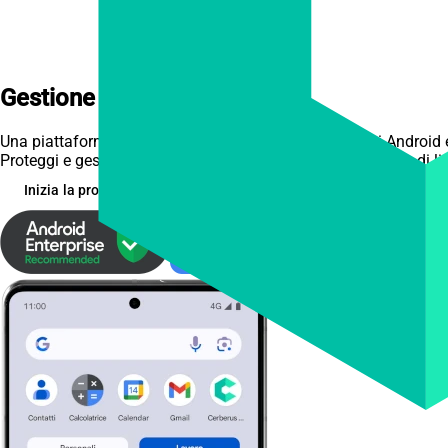
Gestione Mobile Sicura,
Semplificata
Una piattaforma unificata per la gestione di dispositivi Android e
Proteggi e gestisci i dispositivi aziendali con una sicurezza di li
Inizia la prova gratuita
Scopri le funzionalità