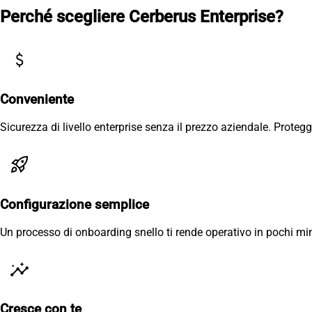
Perché scegliere Cerberus Enterprise?
attach_money
Conveniente
Sicurezza di livello enterprise senza il prezzo aziendale. Proteggi
rocket_launch
Configurazione semplice
Un processo di onboarding snello ti rende operativo in pochi min
insights
Cresce con te