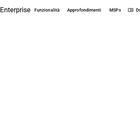
Enterprise
menu_book
Funzionalità
Approfondimenti
MSPs
D