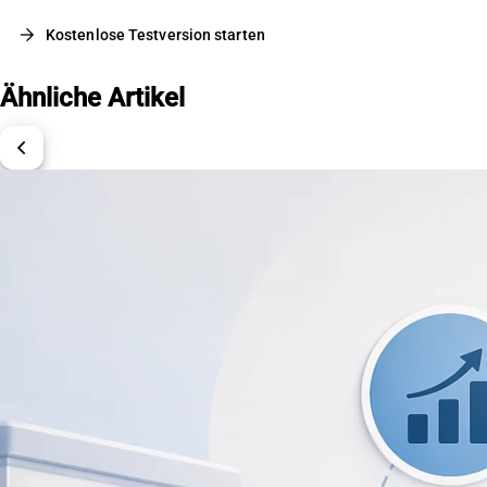
arrow_forward
Kostenlose Testversion starten
Ähnliche Artikel
chevron_left