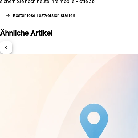
sichern Sie noch heute Ihre mobile Flotte ab.
arrow_forward
Kostenlose Testversion starten
Ähnliche Artikel
chevron_left