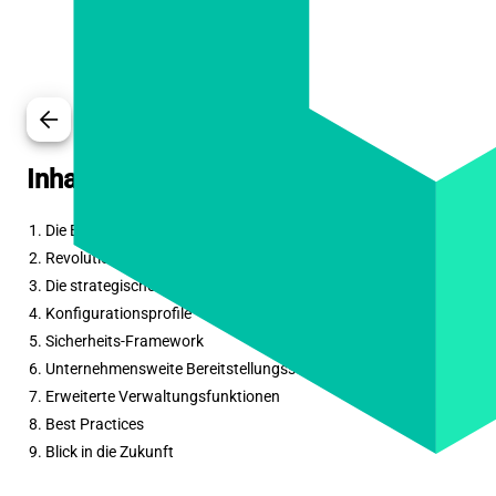
arrow_back
Inhaltsverzeichnis
1. Die Entwicklung der Apple-MDM-Architektur
2. Revolutionierung der Bereitstellung
3. Die strategische Rolle des Apple Business Managers
4. Konfigurationsprofile
5. Sicherheits-Framework
6. Unternehmensweite Bereitstellungsstrategie
7. Erweiterte Verwaltungsfunktionen
8. Best Practices
9. Blick in die Zukunft