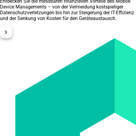
Entdecken Sie die messbaren finanziellen Vorteile des Mobile
Device Managements – von der Vermeidung kostspieliger
Datenschutzverletzungen bis hin zur Steigerung der IT-Effizienz
und der Senkung von Kosten für den Geräteaustausch.
chevron_right