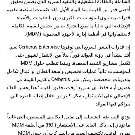
الشاملة والكفاءة التشغيلية والتنفيذ السريع الذي يضمن تحقيق
أقصى قدر من القيمة منذ اليوم الأول. لقد صُممت المنصة لتقديم
قدرات بمستوى المؤسسات الكبرى دون التعقيدات والأعباء
الإضافية التي غالباً ما تمنع الشركات من تحقيق القيمة الكاملة
لاستثماراتها في أنظمة إدارة الأجهزة المحمولة (MDM).
إن قدرات النشر السريع التي توفرها Cerberus Enterprise تعني
أنك ستبدأ في رؤية العوائد فوراً، بدلاً من الانتظار لشهور حتى
تكتمل مشاريع التنفيذ المعقدة. وبينما تتطلب حلول MDM
للمؤسسات غالباً عمليات تخصيص واسعة النطاق، وأعمال تكامل،
وتدريبات متخصصة، يمكن نشر Cerberus وتقديم القيمة في
غضون أيام فقط. إن تسريع "وقت تحقيق القيمة" هذا يحسن العائد
الإجمالي على الاستثمار بشكل كبير من خلال إطالة الفترة التي
تتراكم فيها الفوائد.
تؤدي البساطة التشغيلية إلى تقليل التكاليف المستمرة التي غالباً
ما تؤدي إلى تآكل العائد على الاستثمار (ROI) من أنظمة MDM
بمرور الوقت. تكتشف العديد من الشركات أن حلول MDM