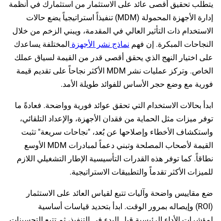
يتطلب تحقيق أقصى عائد على الاستثمار من استثمارك في أنظمة
إدارة الأجهزة المحمولة (MDM) تنفيذاً استراتيجياً يضع حالات
الاستخدام ذات التأثير العالي في المقدمة، ويبني الزخم من خلال
النجاحات المبكرة. إن فهم
نماذج نشر الأجهزة
المختلفة يساعدك
على اختيار النهج الذي يحقق أقصى قدر من القيمة لسياق عملك
الخاص. وتركز عمليات نشر MDM الأكثر نجاحاً على تقديم قيمة
فورية مع وضع حجر الأساس للفوائد طويلة الأمد.
ابدأ بحالات الاستخدام التي تحقق عوائد فورية وواضحة. فعادةً ما
توفر ميزات مثل الحماية من فقدان الأجهزة، والإعداد التلقائي،
واستكشاف الأخطاء وإصلاحها عن بُعد، "نجاحات سريعة" تثبت
القيمة لأصحاب المصلحة وتبني دعماً لمبادرات MDM الأوسع
نطاقاً. كما توفر هذه القدرات التأسيسية الإطار التشغيلي اللازم
للميزات الأكثر تقدماً والتطبيقات الاستراتيجية.
ضع مقاييس واضحة وآليات تتبع لقياس العائد على الاستثمار
(ROI) وإيصاله بمرور الوقت. ابدأ بتحديد قياسات أساسية
لمؤشرات الأداء الرئيسية قبل البدء في التنفيذ، ثم تتبع التحسينات