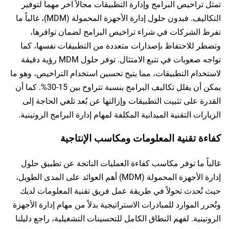
تمثل تراخيص البرامج وإدارة التطبيقات مجالاً آخر مهماً لتوفير
التكاليف. فبدون حلول إدارة الأجهزة المحمولة (MDM)، غالباً ما
تفرط الشركات في شراء تراخيص البرامج لضمان توافرها،
وتضطر للاحتفاظ بإصدارات متعددة من التطبيقات نفسها، كما
تواجه صعوبات في تتبع الامتثال. توفر حلول MDM رؤية دقيقة
لاستخدام التطبيقات، مما يتيح تحسين استخدام التراخيص، وهو ما
يمكن أن يقلل تكاليف البرامج بنسبة تتراوح بين 15-30%. كما أن
القدرة على تثبيت التطبيقات وإزالتها عن بُعد تلغي الحاجة إلى
الزيارات التقنية الميدانية المكلفة لمهام إدارة البرامج الروتينية.
كفاءة تقنية المعلومات ومكاسب الإنتاجية
غالباً ما توفر مكاسب كفاءة العمليات الناتجة عن تطبيق حلول
إدارة الأجهزة المحمولة (MDM) أهم العوائد على المدى الطويل،
حيث تُحدث تحولاً في طريقة عمل فريق تقنية المعلومات لديك
وتُحرر الموارد للمبادرات الاستراتيجية بدلاً من مهام إدارة الأجهزة
الروتينية. لفهم النطاق الكامل للتحسينات التشغيلية، راجع دليلنا