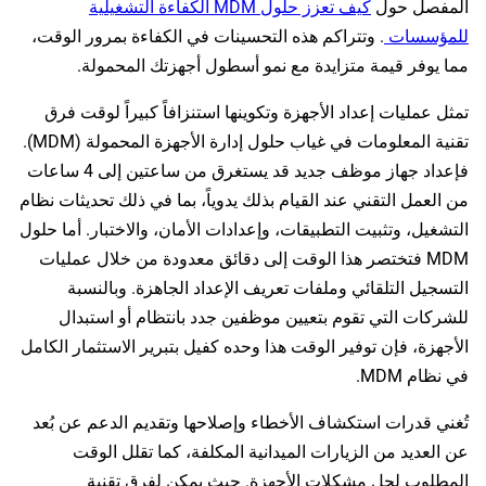
المفصل حول
كيف تعزز حلول MDM الكفاءة التشغيلية
للمؤسسات
. وتتراكم هذه التحسينات في الكفاءة بمرور الوقت،
مما يوفر قيمة متزايدة مع نمو أسطول أجهزتك المحمولة.
تمثل عمليات إعداد الأجهزة وتكوينها استنزافاً كبيراً لوقت فرق
تقنية المعلومات في غياب حلول إدارة الأجهزة المحمولة (MDM).
فإعداد جهاز موظف جديد قد يستغرق من ساعتين إلى 4 ساعات
من العمل التقني عند القيام بذلك يدوياً، بما في ذلك تحديثات نظام
التشغيل، وتثبيت التطبيقات، وإعدادات الأمان، والاختبار. أما حلول
MDM فتختصر هذا الوقت إلى دقائق معدودة من خلال عمليات
التسجيل التلقائي وملفات تعريف الإعداد الجاهزة. وبالنسبة
للشركات التي تقوم بتعيين موظفين جدد بانتظام أو استبدال
الأجهزة، فإن توفير الوقت هذا وحده كفيل بتبرير الاستثمار الكامل
في نظام MDM.
تُغني قدرات استكشاف الأخطاء وإصلاحها وتقديم الدعم عن بُعد
عن العديد من الزيارات الميدانية المكلفة، كما تقلل الوقت
المطلوب لحل مشكلات الأجهزة. حيث يمكن لفرق تقنية