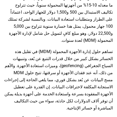
ما معدله 10-15% من أجهزتها المحمولة سنوياً، حيث تتراوح
تكاليف الاستبدال بين 500 و1,500 دولار للجهاز الواحد، اعتماداً
على الطراز ومتطلبات استعادة البيانات. وبالنسبة لشركة تمتلك
100 جهاز محمول، يمثل هذا خسارة سنوية تتراوح بين 5,000
و22,500 دولار، وهو مبلغ كافٍ لتمويل حل شامل لإدارة الأجهزة
المحمولة (MDM) لعدة سنوات.
تساهم حلول إدارة الأجهزة المحمولة (MDM) في تقليل هذه
الخسائر بشكل كبير من خلال قدرات التتبع عن بُعد، وتنبيهات
السياج الجغرافي (geofencing)، وميزات استعادة الأجهزة. والأهم
من ذلك، أنه عند فقدان الأجهزة أو سرقتها، تتيح حلول MDM
مسح البيانات عن بُعد بشكل فوري، مما يلغي الحاجة إلى إجراءات
الاستجابة المكلفة لاختراقات البيانات. إن القدرة على تعطيل
الأجهزة المفقودة بسرعة واستعادة الخدمة على أجهزة بديلة يمكن
أن توفر آلاف الدولارات لكل حادثة، سواء من حيث التكاليف
المباشرة أو خسائر الإنتاجية.