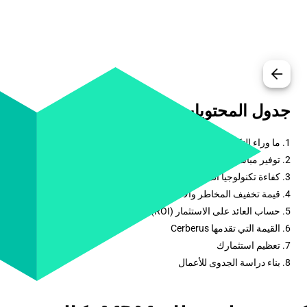
arrow_back
جدول المحتويات
1. ما وراء التكلفة: فهم قيمة MDM
2. توفير مباشر في التكاليف يتراكم مع الوقت
3. كفاءة تكنولوجيا المعلومات ومكاسب الإنتاجية
4. قيمة تخفيف المخاطر والامتثال
5. حساب العائد على الاستثمار (ROI) لنظام MDM الخاص بك
6. القيمة التي تقدمها Cerberus
7. تعظيم استثمارك
8. بناء دراسة الجدوى للأعمال