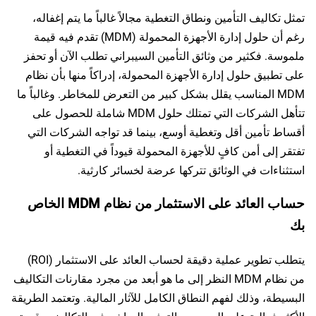
تمثل تكاليف التأمين ونطاق التغطية مجالاً غالباً ما يتم إغفاله،
رغم أن حلول إدارة الأجهزة المحمولة (MDM) تقدم فيه قيمة
ملموسة. فكثير من وثائق التأمين السيبراني تطلب الآن أو تحفز
على تطبيق حلول إدارة الأجهزة المحمولة، إدراكاً منها بأن نظام
MDM المناسب يقلل بشكل كبير من التعرض للمخاطر. وغالباً ما
تتأهل الشركات التي تمتلك حلول MDM شاملة للحصول على
أقساط تأمين أقل وتغطية أوسع، بينما قد تواجه الشركات التي
تفتقر إلى أمن كافٍ للأجهزة المحمولة قيوداً في التغطية أو
استثناءات في الوثائق تتركها عرضة لخسائر كارثية.
حساب العائد على الاستثمار من نظام MDM الخاص
بك
يتطلب تطوير عملية دقيقة لحساب العائد على الاستثمار (ROI)
من نظام MDM النظر إلى ما هو أبعد من مجرد مقارنات التكاليف
البسيطة، وذلك لفهم النطاق الكامل للآثار المالية. وتعتمد الطريقة