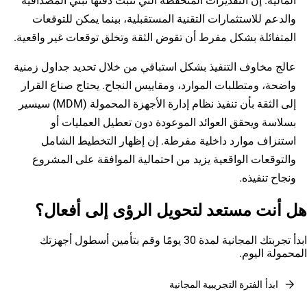
المالية. إن التقديرات المتحفظة التي تثبت دقتها تبني المصداقية
والدعم للاستثمارات التقنية المستقبلية، بينما يمكن للتوقعات
المتفائلة بشكل مفرط أن تقوض الثقة وتخلق توقعات غير واقعية.
عالج مخاوف التنفيذ بشكل استباقي من خلال تحديد جداول زمنية
واضحة، ومتطلبات الموارد، ومقاييس النجاح. يحتاج صناع القرار
إلى الثقة بأن تنفيذ نظام إدارة الأجهزة المحمولة (MDM) سيسير
بسلاسة ويحقق العوائد الموعودة دون تعطيل العمليات أو
استنزاف موارد داخلية مفرطة. إن إظهار التخطيط الشامل
والتوقعات الواقعية يزيد من احتمالية الموافقة على المشروع
ونجاح تنفيذه.
هل أنت مستعد لتحويل الرؤى إلى أفعال؟
ابدأ تجربتك المجانية لمدة 30 يومًا وقم بتأمين أسطول أجهزتك
المحمولة اليوم.
arrow_forward
ابدأ الفترة التجريبية المجانية