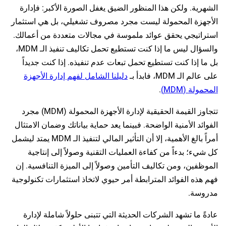
الشهرية. ولكن هذا المنظور الضيق يغفل الصورة الأكبر: فإدارة
الأجهزة المحمولة ليست مجرد مصروف تشغيلي، بل هي استثمار
استراتيجي يحقق عوائد ملموسة في مجالات متعددة من أعمالك.
والسؤال ليس ما إذا كنت تستطيع تحمل تكاليف تنفيذ الـ MDM،
بل ما إذا كنت تستطيع تحمل تبعات عدم تنفيذه. إذا كنت جديداً
على عالم الـ MDM، فابدأ بـ
دليلنا الشامل لفهم إدارة الأجهزة
المحمولة (MDM)
.
تتجاوز القيمة الحقيقية لإدارة الأجهزة المحمولة (MDM) مجرد
الفوائد الأمنية الواضحة. فبينما يعد حماية بياناتك وضمان الامتثال
أمراً بالغ الأهمية، إلا أن التأثير المالي لتنفيذ الـ MDM يمتد ليشمل
كل شيء؛ بدءاً من كفاءة العمليات التقنية وصولاً إلى إنتاجية
الموظفين، ومن تكاليف التأمين وصولاً إلى الميزة التنافسية. إن
فهم هذه الفوائد المترابطة أمر حيوي لاتخاذ استثمارات تكنولوجية
مدروسة.
عادةً ما تشهد الشركات الحديثة التي تتبنى حلولاً شاملة لإدارة