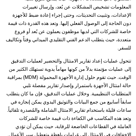
المعلومات تشخيص المشكلات عن بُعد، وإرسال تغييرات
الإعدادات، وتثبيت التحديثات، وحتى إجراء إعادة ضبط للأجهزة
دون الحاجة إلى الوصول الفعلي إليها. وتعد هذه القدرة ذات قيمة
خاصة للشركات التي لديها موظفون يعملون عن بُعد أو فروع
متعددة، حيث يتطلب الدعم الفني التقليدي الميداني وقتاً وتكاليف
للسفر.
تتحول عمليات إعداد تقارير الامتثال والتحضير لعمليات التدقيق
إلى عمليات مؤتمتة بدلاً من كونها مهاماً يدوية تستهلك الكثير من
الوقت. حيث تقوم حلول إدارة الأجهزة المحمولة (MDM) بمراقبة
حالة امتثال الأجهزة باستمرار وإصدار تقارير مفصلة تلبي
المتطلبات التنظيمية. وخلال عمليات التدقيق، فإن ما كان يتطلب
سابقاً أسابيع من جمع البيانات والتوثيق اليدوي يمكن إنجازه في
ساعات قليلة باستخدام تقارير الامتثال الشاملة والمُصدرة تلقائياً.
وتعد هذه المكاسب في الكفاءة ذات قيمة خاصة للشركات
العاملة في القطاعات الخاضعة للرقابة، حيث يمكن أن تؤدي
الإخفاقات في الامتثال إلى غرامات باهظة وتعطيل سير الأعمال.