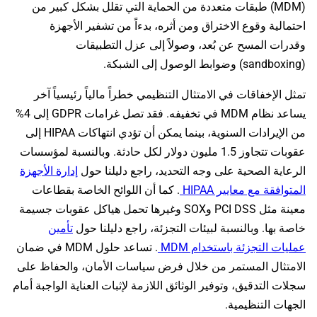
(MDM) طبقات متعددة من الحماية التي تقلل بشكل كبير من
احتمالية وقوع الاختراق ومن أثره، بدءاً من تشفير الأجهزة
وقدرات المسح عن بُعد، وصولاً إلى عزل التطبيقات
(sandboxing) وضوابط الوصول إلى الشبكة.
تمثل الإخفاقات في الامتثال التنظيمي خطراً مالياً رئيسياً آخر
يساعد نظام MDM في تخفيفه. فقد تصل غرامات GDPR إلى 4%
من الإيرادات السنوية، بينما يمكن أن تؤدي انتهاكات HIPAA إلى
عقوبات تتجاوز 1.5 مليون دولار لكل حادثة. وبالنسبة لمؤسسات
الرعاية الصحية على وجه التحديد، راجع دليلنا حول
إدارة الأجهزة
المتوافقة مع معايير HIPAA
. كما أن اللوائح الخاصة بقطاعات
معينة مثل PCI DSS وSOX وغيرها تحمل هياكل عقوبات جسيمة
خاصة بها. وبالنسبة لبيئات التجزئة، راجع دليلنا حول
تأمين
عمليات التجزئة باستخدام MDM
. تساعد حلول MDM في ضمان
الامتثال المستمر من خلال فرض سياسات الأمان، والحفاظ على
سجلات التدقيق، وتوفير الوثائق اللازمة لإثبات العناية الواجبة أمام
الجهات التنظيمية.