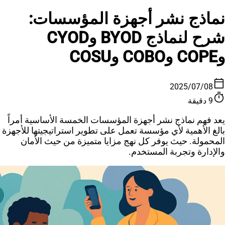
نماذج نشر أجهزة المؤسسات:
شرح لنماذج BYOD وCYOD
وCOPE وCOBO وCOSU
calendar_today
08‏/07‏/2025
timer
9 دقيقة
يعد فهم نماذج نشر أجهزة المؤسسات الخمسة الأساسية أمراً
بالغ الأهمية لأي مؤسسة تعمل على تطوير استراتيجيتها للأجهزة
المحمولة. حيث يوفر كل نهج مزايا متميزة من حيث الأمان
والإدارة وتجربة المستخدم.