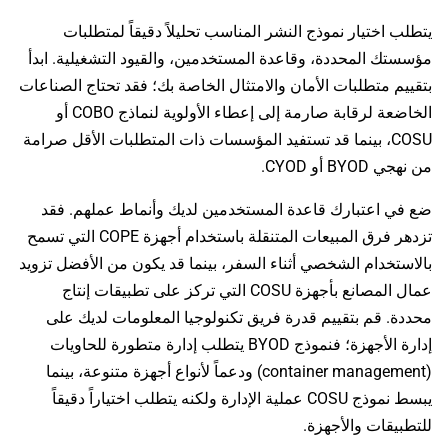
يتطلب اختيار نموذج النشر المناسب تحليلاً دقيقاً لمتطلبات
مؤسستك المحددة، وقاعدة المستخدمين، والقيود التشغيلية. ابدأ
بتقييم متطلبات الأمان والامتثال الخاصة بك؛ فقد تحتاج الصناعات
الخاضعة لرقابة صارمة إلى إعطاء الأولوية لنماذج COBO أو
COSU، بينما قد تستفيد المؤسسات ذات المتطلبات الأقل صرامة
من نهجي BYOD أو CYOD.
ضع في اعتبارك قاعدة المستخدمين لديك وأنماط عملهم. فقد
تزدهر فرق المبيعات المتنقلة باستخدام أجهزة COPE التي تسمح
بالاستخدام الشخصي أثناء السفر، بينما قد يكون من الأفضل تزويد
عمال المصانع بأجهزة COSU التي تركز على تطبيقات إنتاج
محددة. قم بتقييم قدرة فريق تكنولوجيا المعلومات لديك على
إدارة الأجهزة؛ فنموذج BYOD يتطلب إدارة متطورة للحاويات
(container management) ودعماً لأنواع أجهزة متنوعة، بينما
يبسط نموذج COSU عملية الإدارة ولكنه يتطلب اختياراً دقيقاً
للتطبيقات والأجهزة.