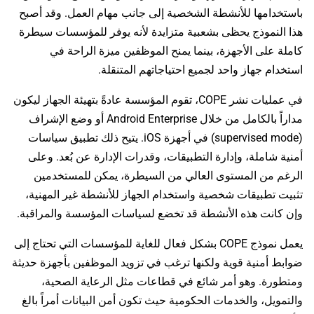
باستخدامها للأنشطة الشخصية إلى جانب مهام العمل. وقد أصبح
هذا النموذج يحظى بشعبية متزايدة لأنه يوفر للمؤسسات سيطرة
كاملة على الأجهزة، بينما يمنح الموظفين ميزة الراحة في
استخدام جهاز واحد لجميع احتياجاتهم المتنقلة.
في عمليات نشر COPE، تقوم المؤسسة عادةً بتهيئة الجهاز ليكون
مداراً بالكامل من خلال Android Enterprise أو وضع الإشراف
(supervised mode) في أجهزة iOS. يتيح ذلك تطبيق سياسات
أمنية شاملة، وإدارة التطبيقات، وقدرات الإدارة عن بُعد. وعلى
الرغم من المستوى العالي من السيطرة، يمكن للمستخدمين
تثبيت تطبيقات شخصية واستخدام الجهاز للأنشطة غير المهنية،
وإن كانت هذه الأنشطة قد تخضع لسياسات المؤسسة والمراقبة.
يعمل نموذج COPE بشكل فعال للغاية للمؤسسات التي تحتاج إلى
ضوابط أمنية قوية ولكنها ترغب في تزويد الموظفين بأجهزة حديثة
ومتطورة. وهو أمر شائع في قطاعات مثل الرعاية الصحية،
والتمويل، والخدمات الحكومية حيث تكون أمن البيانات أمراً بالغ