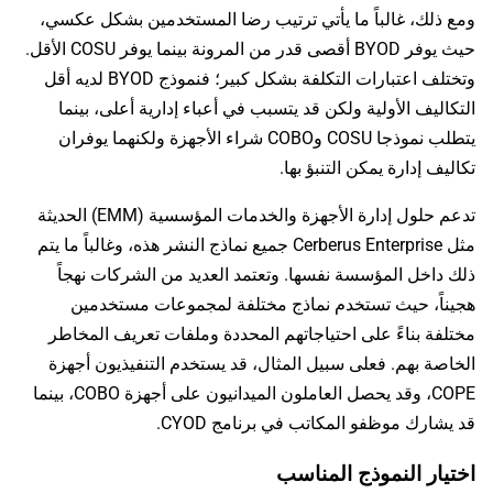
ومع ذلك، غالباً ما يأتي ترتيب رضا المستخدمين بشكل عكسي،
حيث يوفر BYOD أقصى قدر من المرونة بينما يوفر COSU الأقل.
وتختلف اعتبارات التكلفة بشكل كبير؛ فنموذج BYOD لديه أقل
التكاليف الأولية ولكن قد يتسبب في أعباء إدارية أعلى، بينما
يتطلب نموذجا COSU وCOBO شراء الأجهزة ولكنهما يوفران
تكاليف إدارة يمكن التنبؤ بها.
تدعم حلول إدارة الأجهزة والخدمات المؤسسية (EMM) الحديثة
مثل Cerberus Enterprise جميع نماذج النشر هذه، وغالباً ما يتم
ذلك داخل المؤسسة نفسها. وتعتمد العديد من الشركات نهجاً
هجيناً، حيث تستخدم نماذج مختلفة لمجموعات مستخدمين
مختلفة بناءً على احتياجاتهم المحددة وملفات تعريف المخاطر
الخاصة بهم. فعلى سبيل المثال، قد يستخدم التنفيذيون أجهزة
COPE، وقد يحصل العاملون الميدانيون على أجهزة COBO، بينما
قد يشارك موظفو المكاتب في برنامج CYOD.
اختيار النموذج المناسب