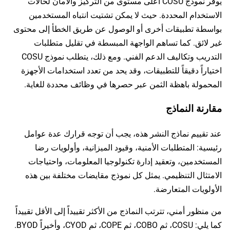
يوفر نموذج COSU أعلى مستوى من التركيز والأمان لحالات
الاستخدام المحددة. حيث لا يمكن تشتيت انتباه المستخدمين
بواسطة تطبيقات أخرى أو الوصول عن طريق الخطأ إلى محتوى
غير لائق. كما تساهم الواجهة المبسطة في تقليل متطلبات
التدريب وتكاليف الدعم الفني. ومع ذلك، يتطلب نموذج COSU
اختياراً دقيقاً للتطبيقات، وقد يحد من تعدد استخدامات الأجهزة
المحمولة باهظة الثمن عبر حصرها في وظائف محددة للغاية.
مقارنة النماذج
عند تقييم نماذج النشر هذه، يجب أن توجه قرارك عدة عوامل
رئيسية: المتطلبات الأمنية، وقيود الميزانية، وأولويات رضا
المستخدمين، وتعقيد إدارة تكنولوجيا المعلومات، واحتياجات
الامتثال التنظيمي. يمثل كل نموذج مقايضات مختلفة بين هذه
الأولويات المتعارضة.
من منظور أمني، تترتب النماذج من الأكثر تقييداً إلى الأقل تقييداً
كما يلي: COSU، ثم COBO، ثم COPE، ثم CYOD، وأخيراً BYOD.