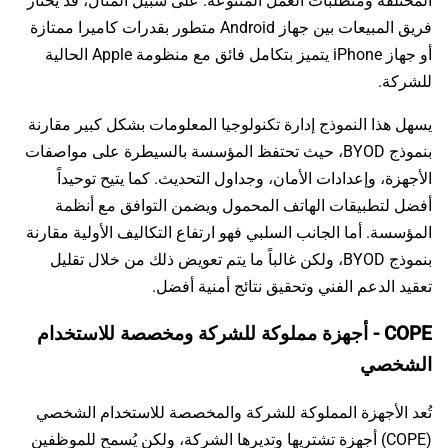
المختلفة ومتطلبات العمل المتنوعة. على سبيل المثال، قد يختار
فريق المبيعات بين جهاز Android متطور بقدرات كاميرا ممتازة
أو جهاز iPhone يتميز بتكامل فائق مع منظومة Apple الحالية
للشركة.
يسهل هذا النموذج إدارة تكنولوجيا المعلومات بشكل كبير مقارنة
بنموذج BYOD، حيث تحتفظ المؤسسة بالسيطرة على مواصفات
الأجهزة، وإعدادات الأمان، وجداول التحديث. كما يتيح توحيداً
أفضل لتطبيقات الهاتف المحمول ويضمن التوافق مع أنظمة
المؤسسة. أما الجانب السلبي فهو ارتفاع التكاليف الأولية مقارنة
بنموذج BYOD، ولكن غالباً ما يتم تعويض ذلك من خلال تقليل
تعقيد الدعم الفني وتحقيق نتائج أمنية أفضل.
COPE - أجهزة مملوكة للشركة ومخصصة للاستخدام
الشخصي
تُعد الأجهزة المملوكة للشركة والمخصصة للاستخدام الشخصي
(COPE) أجهزة تشتريها وتديرها الشركة، ولكن يُسمح للموظفين