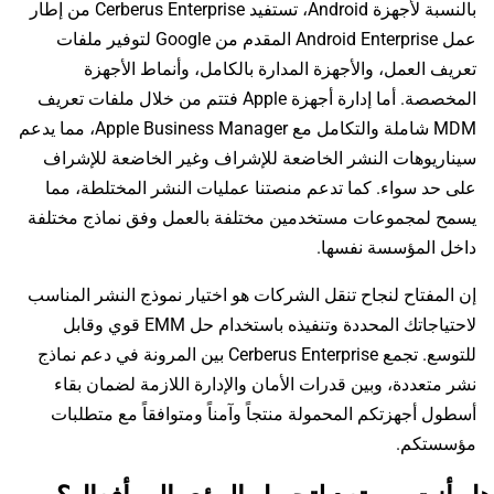
بالنسبة لأجهزة Android، تستفيد Cerberus Enterprise من إطار
عمل Android Enterprise المقدم من Google لتوفير ملفات
تعريف العمل، والأجهزة المدارة بالكامل، وأنماط الأجهزة
المخصصة. أما إدارة أجهزة Apple فتتم من خلال ملفات تعريف
MDM شاملة والتكامل مع Apple Business Manager، مما يدعم
سيناريوهات النشر الخاضعة للإشراف وغير الخاضعة للإشراف
على حد سواء. كما تدعم منصتنا عمليات النشر المختلطة، مما
يسمح لمجموعات مستخدمين مختلفة بالعمل وفق نماذج مختلفة
داخل المؤسسة نفسها.
إن المفتاح لنجاح تنقل الشركات هو اختيار نموذج النشر المناسب
لاحتياجاتك المحددة وتنفيذه باستخدام حل EMM قوي وقابل
للتوسع. تجمع Cerberus Enterprise بين المرونة في دعم نماذج
نشر متعددة، وبين قدرات الأمان والإدارة اللازمة لضمان بقاء
أسطول أجهزتكم المحمولة منتجاً وآمناً ومتوافقاً مع متطلبات
مؤسستكم.