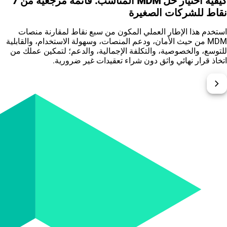
كيفية اختيار حل MDM المناسب: قائمة مرجعية من 7
نقاط للشركات الصغيرة
استخدم هذا الإطار العملي المكون من سبع نقاط لمقارنة منصات
MDM من حيث الأمان، ودعم المنصات، وسهولة الاستخدام، والقابلية
للتوسع، والخصوصية، والتكلفة الإجمالية، والدعم؛ لتمكين عملك من
اتخاذ قرار نهائي واثق دون شراء تعقيدات غير ضرورية.
chevron_right