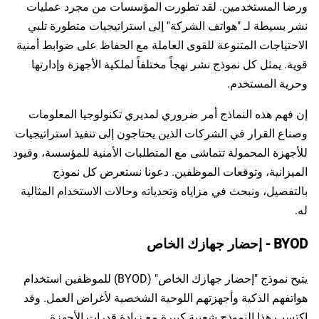
ورضا المستخدمين. لقد تطورت المؤسسات من مجرد عمليات
نشر بسيطة لـ "هواتف الشركة" إلى استراتيجيات متطورة تلبي
الاحتياجات المتنوعة للقوى العاملة مع الحفاظ على ضوابط أمنية
قوية. يمثل كل نموذج نشر نهجاً مختلفاً لملكية الأجهزة وإدارتها
وحرية المستخدم.
إن فهم هذه النماذج أمر ضروري لمديري تكنولوجيا المعلومات
وصناع القرار في الشركات الذين يحتاجون إلى تنفيذ استراتيجيات
للأجهزة المحمولة تتماشى مع المتطلبات الأمنية للمؤسسة، وقيود
الميزانية، وتوقعات الموظفين. دعونا نستعرض كل نموذج
بالتفصيل، ونبحث في مزاياه وتحدياته وحالات الاستخدام المثالية
له.
BYOD - إحضار جهازك الخاص
يتيح نموذج "إحضار جهازك الخاص" (BYOD) للموظفين استخدام
هواتفهم الذكية وأجهزتهم اللوحية الشخصية لأغراض العمل. وقد
اكتسب هذا النموذج شعبية كبيرة مع زيادة قدرات الأجهزة