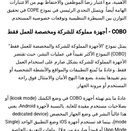
الأهمية، مع اعتبار رضا الموظفين والاحتفاظ بهم من الاعتبارات
الهامة أيضاً. ويتمثل التحدي الرئيسي في نموذج COPE في تحقيق
التوازن بين السيطرة التنظيمية وتوقعات خصوصية المستخدم.
COBO - أجهزة مملوكة للشركة ومخصصة للعمل فقط
يمثل نموذج "الأجهزة المملوكة للشركة والمخصصة للعمل فقط"
(COBO) النموذج الأكثر تقييداً في عمليات النشر، حيث تقتصر
الأجهزة المملوكة للشركة بشكل صارم على استخدام العمل
فقط. وعادةً ما تُمنع التطبيقات والمواقع والأنشطة الشخصية أو
يتم تقييدها بشدة. يضع هذا النهج الأمان والامتثال فوق راحة
المستخدم أو مرونة الجهاز.
عادةً ما يتم تهيئة أجهزة COBO في وضع الكشك (kiosk mode) أو
بصلاحيات مستخدم مقيدة للغاية. بالنسبة لأجهزة Android، يعني
هذا غالباً النشر في وضع الجهاز المخصص (dedicated device
mode)، بينما قد تستخدم أجهزة iOS وضع التطبيق الواحد (Single
App Mode) أو قيوداً صارمة من خلال ملفات التعريف الخاصة