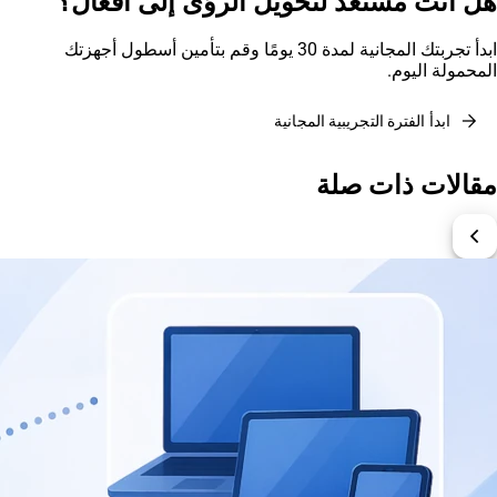
هل أنت مستعد لتحويل الرؤى إلى أفعال؟
ابدأ تجربتك المجانية لمدة 30 يومًا وقم بتأمين أسطول أجهزتك
المحمولة اليوم.
arrow_forward
ابدأ الفترة التجريبية المجانية
مقالات ذات صلة
chevron_left