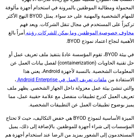
المحمولة ومطالبة الموظفين بالمرونة في استخدام أجهزة مألوفة
للمهام الشخصية والمهنية على حد سواء. يمثل BYOD النهج الأكثر
تركيزاً على المستخدم في مجال تنقل الشركات. ويعد فهم
مخاوف خصوصية الموظفين وما يمكن للشركات رؤيته
أمراً بالغ
الأهمية لنجاح اعتماد نموذج BYOD.
في بيئة BYOD، تقوم المؤسسة عادةً بتنفيذ ملف تعريف عمل أو
حل تقنية الحاويات (containerization) لفصل بيانات العمل عن
المعلومات الشخصية. بالنسبة لأجهزة Android، يعني هذا
الاستفادة من
ملفات تعريف العمل في Android Enterprise
،
والتي تنشئ بيئة عمل معزولة داخل الجهاز الشخصي. يظهر ملف
تعريف العمل كدرج تطبيقات منفصل مع علامة حقيبة عمل، مما
يميز بوضوح تطبيقات العمل عن التطبيقات الشخصية.
الميزة الأساسية لنموذج BYOD هي خفض التكاليف، حيث لا تحتاج
المؤسسات إلى شراء أجهزة للموظفين. بالإضافة إلى ذلك، يميل
المستخدمون إلى الشعور بمزيد من الرضا عند استخدام أجهزة هم