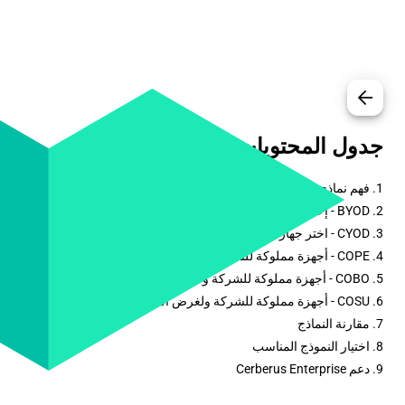
arrow_back
جدول المحتويات
1. فهم نماذج نشر الأجهزة
2. BYOD - إحضار جهازك الخاص
3. CYOD - اختر جهازك الخاص
4. COPE - أجهزة مملوكة للشركة ومفعلة شخصياً
5. COBO - أجهزة مملوكة للشركة ولأغراض العمل فقط
6. COSU - أجهزة مملوكة للشركة ولغرض استخدام واحد
7. مقارنة النماذج
8. اختيار النموذج المناسب
9. دعم Cerberus Enterprise