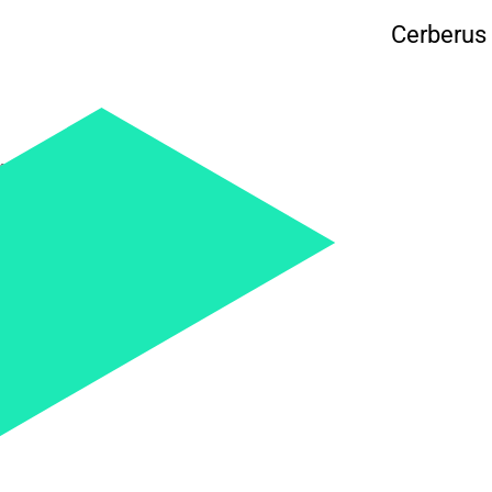
Cerberus 
式。
。