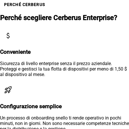
PERCHÉ CERBERUS
Perché scegliere Cerberus Enterprise?
attach_money
Conveniente
Sicurezza di livello enterprise senza il prezzo aziendale.
Proteggi e gestisci la tua flotta di dispositivi per meno di 1,50 $
al dispositivo al mese.
rocket_launch
Configurazione semplice
Un processo di onboarding snello ti rende operativo in pochi
minuti, non in giorni. Non sono necessarie competenze tecniche
per la distribuzione e la gestione.