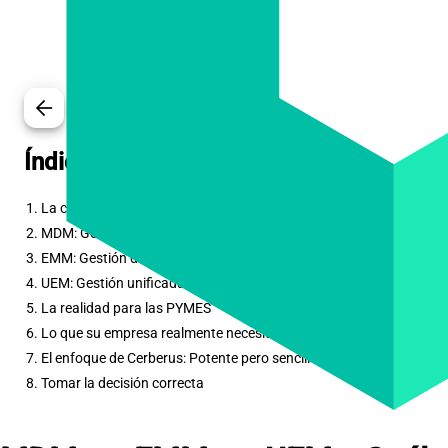
arrow_back
Índice de contenidos
1. La confusión de los acrónimos
2. MDM: Gestión de dispositivos móviles
3. EMM: Gestión de la movilidad empresarial
4. UEM: Gestión unificada de puntos finales
5. La realidad para las PYMES
6. Lo que su empresa realmente necesita
7. El enfoque de Cerberus: Potente pero sencillo
8. Tomar la decisión correcta