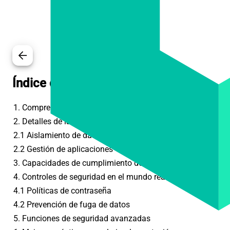
arrow_back
Índice de contenidos
1. Comprendiendo la arquitectura del perfil de trabajo
2. Detalles de la implementación de seguridad
2.1 Aislamiento de datos
2.2 Gestión de aplicaciones
3. Capacidades de cumplimiento de políticas
4. Controles de seguridad en el mundo real
4.1 Políticas de contraseña
4.2 Prevención de fuga de datos
5. Funciones de seguridad avanzadas