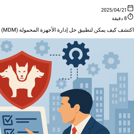
calendar_today
21‏/04‏/2025
timer
8 دقيقة
اكتشف كيف يمكن لتطبيق حل إدارة الأجهزة المحمولة (MDM) أن يحسن الكفاءة التشغيلية والأمن والإنتاجية في مؤسستك.