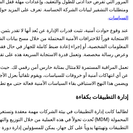
المرور التي تفرض حداً أدنى للطول والتعقيد، وإعدادات مهلة قفل ا
ومتطلبات التشفير لبيانات الشركة الحساسة. تعرف على المزيد حول
السياسات
.
عند وقوع حوادث أمنية، تثبت قدرات الإدارة عن بُعد أنها لا تقدر بثم
الاستجابة فوراً للاختراقات الأمنية المحتملة من خلال مسح بيانات 
المعلومات الشخصية، أو إجراء إعادة ضبط كاملة للجهاز في حال فقدا
وعرض رسالة مخصصة. وتعمل قدرة الاستجابة السريعة هذه على تقلي
تعمل المراقبة المستمرة للامتثال بمثابة حارس أمن رقمي لك. حيث يق
عن أي انتهاكات أمنية أو خروقات للسياسات، ويقوم تلقائياً بعزل الأجه
ويضمن هذا النهج الاستباقي بقاء السياسات الأمنية فعالة حتى مع تطو
إدارة التطبيقات بكفاءة
لطالما كانت إدارة التطبيقات في بيئة الشركات مهمة معقدة وتستغرق وقت
المحمولة (MDM) تُحدث تحولاً في هذه العملية من خلال التوزيع و
التطبيقات وتهيئتها يدوياً على كل جهاز، يمكن للمسؤولين إدارة دور