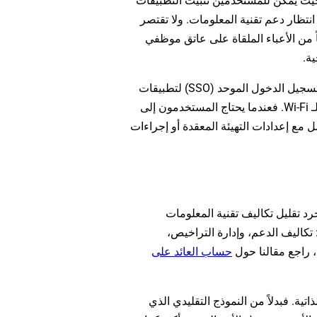
 حيث يمكن للمستخدمين تثبيت التطبيقات
نتظار دعم تقنية المعلومات. ولا تقتصر
من الأعباء الملقاة على عاتق موظفي
ية.
يصبح الوصول إلى موارد الشركة سلساً للغاية من خلال ميزات مثل تسجيل الدخول الموحد (SSO) لتطبيقات
المؤسسة، والتهيئة الآلية لشبكات الـ VPN، والإدارة الذكية لشبكات الـ Wi-Fi. فعندما يحتاج المستخدمون إلى
ل مع إعدادات التهيئة المعقدة أو إجراءات
وائد المالية لتنفيذ حلول إدارة الأجهزة المحمولة (MDM) مجرد تقليل تكاليف تقنية المعلومات
تكاليف الدعم، وإدارة التراخيص،
 راجع مقالنا حول
حساب العائد على
ية. فبدلاً من النموذج التقليدي الذي