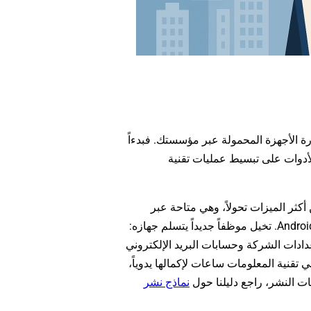
رة الأجهزة المحمولة عبر مؤسستك. فبدءاً
لأدوات على تبسيط عمليات تقنية
تدخل" (Zero-touch enrollment) واحدة من أكثر الميزات تحولاً، وهي متاحة عبر
منصات مثل Apple Business Manager وAndroid zero-touch enrollment. تخيل موظفاً جديداً يتسلم جهازه:
إعدادات الشركة وحسابات البريد الإلكتروني
تقنية المعلومات ساعات لإكمالها يدوياً،
ات النشر، راجع دليلنا حول
نماذج نشر