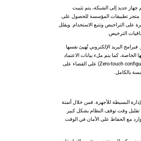
 جهاز جديد إلى الشبكة، يتم تثبيت
إلى متجر تطبيقات المؤسسة للحصول على
رة على التراخيص وتتبع الاستخدام. ويقلل
فاقيات الترخيص.
برامج البريد الإلكتروني تُهيئ نفسها
كة، وتتولى تطبيقات الـ VPN إعداد اتصالاتها الخاصة، كما يتم ملء بيانات الاعتماد
للمصادقة بسلاسة حيثما لزم الأمر. وتعمل عملية التهيئة هذه (Zero-touch configuration) على القضاء على
سة بالكامل.
إنتاجية يتجاوز مجرد الإدارة البسيطة للأجهزة. فمن خلال أتمتة
لى تقليل وقت توقف النظام بشكل كبير
ارد مع الحفاظ على الأمان في الوقت