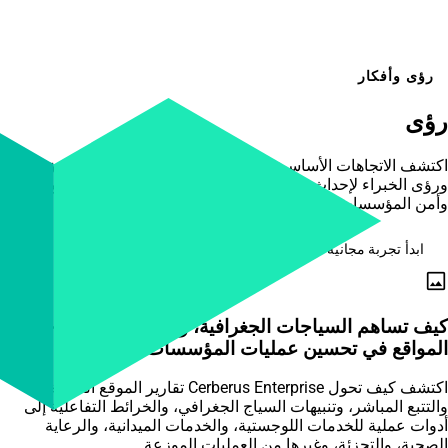
رؤى وأفكار
رؤى
تنقل المؤسسات
اكتشف الاتجاهات الأساسية، وأفضل الممارسات القابلة للتطبيق،
ورؤى الخبراء لإحداث ثورة في نهجك تجاه إدارة الأجهزة المحمولة،
وأمن المؤسسات، والتحول الرقمي.
ابدأ تجربة مجانية
image
كيف تساهم السياجات الجغرافية، والتتبع المباشر، وخرائط
المواقع في تحسين عمليات المؤسسات
اكتشف كيف تحول Cerberus Enterprise تقارير الموقع الدورية،
والتتبع المباشر، وتنبيهات السياج الجغرافي، والخرائط التفاعلية إلى
أدوات عملية للخدمات اللوجستية، والخدمات الميدانية، والرعاية
الصحية، والتجزئة، وغيرها من العمليات الموزعة.