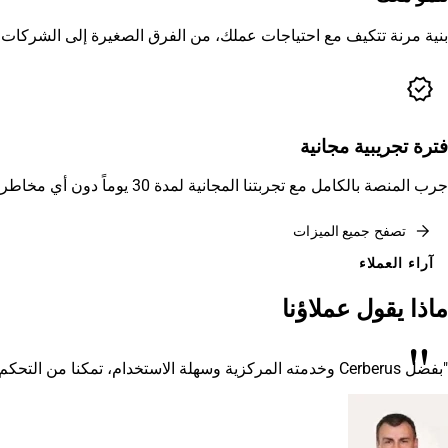
بنية مرنة تتكيف مع احتياجات عملك، من الفرق الصغيرة إلى الشركات ا
verified
فترة تجريبية مجانية
جرب المنصة بالكامل مع تجربتنا المجانية لمدة 30 يوماً دون أي مخاطر. وصول شامل لجميع الميزات دون الحاجة لأي التزام.
arrow_forward
تصفح جميع الميزات
آراء العملاء
ماذا يقول عملاؤنا
"
"بفضل Cerberus وخدمته المركزية وسهلة الاستخدام، تمكنا من التحكم وتوفير الوقت عبر تقليل التدخلات الميدانية، كما حصلنا على أمن قوي وتخفيف للمخاطر لمجموعة أجهزتنا المحمولة."