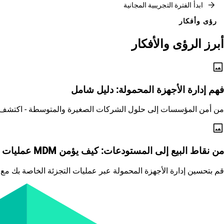
arrow_forward
ابدأ الفترة التجريبية المجانية
رؤى وأفكار
أبرز الرؤى والأفكار
image
فهم إدارة الأجهزة المحمولة: دليل شامل
من أمن المؤسسات إلى حلول الشركات الصغيرة والمتوسطة - اكتشف كيف تُحدث تقنية MDM تحولاً في 
image
من نقاط البيع إلى المستودعات: كيف يؤمن MDM عمليات التجزئة ويبسطها
قم بتحسين إدارة الأجهزة المحمولة عبر عمليات التجزئة الخاصة بك مع ضمان الامتثال لمعايي