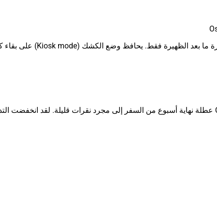
Os
"لقد قمنا بنشر ملفات تعريف ا
"مع وجود أسطول من أجهزة الكشك عبر مئات المتاجر، حوّل Cerberus عطلة نهاية أسبوع من السفر إلى مجر