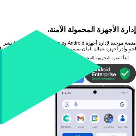
إدارة الأجهزة المحمولة الآمنة،
بكل بساطة
منصة موحدة لإدارة أجهزة Android وApple، تدعم جميع نماذج النشر.
احمِ وأدر أجهزة عملك بأمان بمستوى المؤسسات، مع سهولة في الإعداد
ابدأ الفترة التجريبية المجانية
عرض الميزات