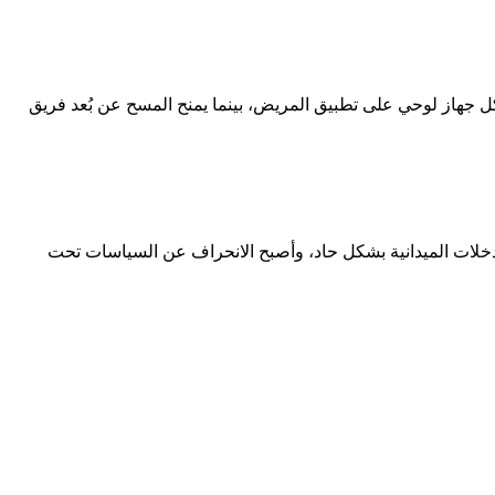
لعمل عبر محطات التمريض لدينا في فترة ما بعد الظهيرة فقط. يحافظ وضع الكشك (Kiosk mode) على بقاء كل جهاز لوحي على تطبيق المريض، بينما يمنح المسح عن بُعد فريق
د نقرات قليلة. لقد انخفضت التدخلات الميدانية بشكل حاد، وأصبح الانحراف عن السياسات تحت