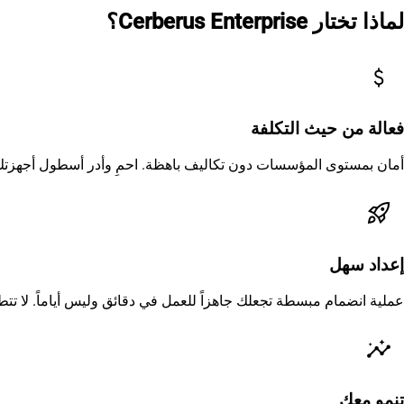
لماذا تختار Cerberus Enterprise؟
attach_money
فعالة من حيث التكلفة
أمان بمستوى المؤسسات دون تكاليف باهظة. احمِ وأدر أسطول أجهزتك بأقل من 1.50 دولار للجهاز ا
rocket_launch
إعداد سهل
عملية انضمام مبسطة تجعلك جاهزاً للعمل في دقائق وليس أياماً. لا تتطل
insights
تنمو معك